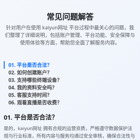
常见问题解答
针对用户在使用 kaiyun网址 平台过程中最关心的问题，我
们整理了详细说明，包括账户管理、平台功能、安全保障与
使用体验等方面，帮助您全面了解服务内容。
01. 平台是否合法？
02. 如何创建账户？
03. 支持哪些终端设备？
04. 我的资料安全吗？
05. 客服支持时间？
06. 观看直播是否收费？
01. 平台是否合法？
是的，kaiyun网址 拥有合规的运营资质，严格遵守数据保护法
规与行业标准，所有内容与服务均通过安全审核，确保合法性与