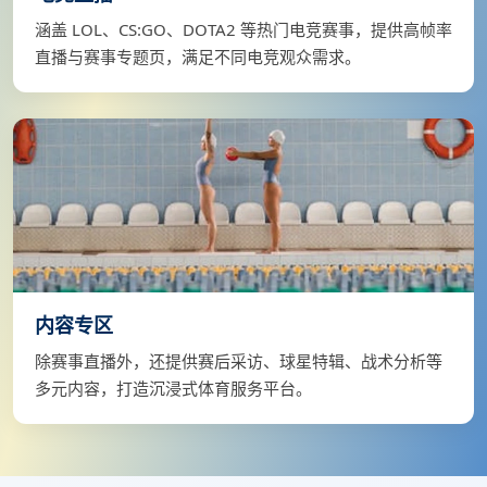
涵盖 LOL、CS:GO、DOTA2 等热门电竞赛事，提供高帧率
直播与赛事专题页，满足不同电竞观众需求。
内容专区
除赛事直播外，还提供赛后采访、球星特辑、战术分析等
多元内容，打造沉浸式体育服务平台。