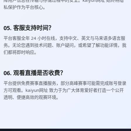
私保护作为平台核心。
05. 客服支持时间？
平台客服全年 24 小时在线，支持中文、英文与马来语多语言服
务。无论您遇到技术问题、账户疑问，或希望了解功能详情，我
们都将即时响应。
06. 观看直播是否收费？
平台提供免费赛事直播服务，部分高峰赛事可能需完成账号登录
方可观看。kaiyun网址 致力于为广大体育爱好者打造一个公开
透明、便捷高效的观赛环境。